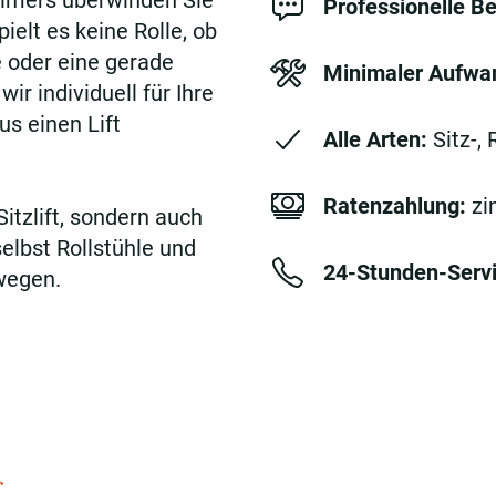
Ellmers überwinden Sie
Professionelle B
elt es keine Rolle, ob
 oder eine gerade
Minimaler Aufwa
r individuell für Ihre
us einen Lift
Alle Arten:
Sitz-,
Ratenzahlung:
zi
Sitzlift, sondern auch
selbst Rollstühle und
24-Stunden-Servi
wegen.
r