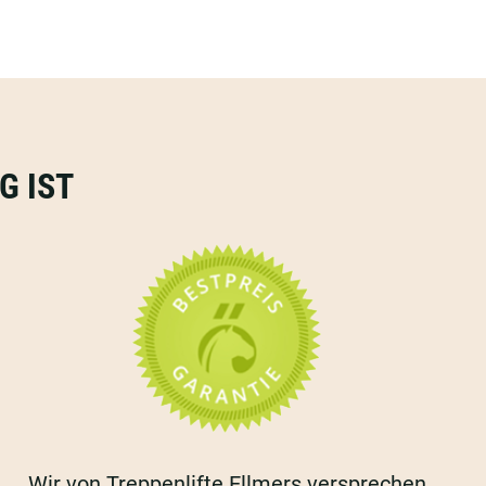
G IST
Wir von Treppenlifte Ellmers versprechen