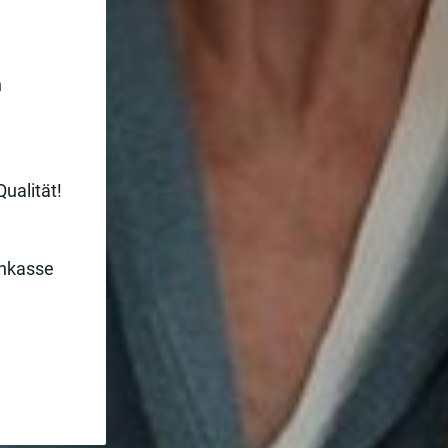
n
Qualität!
enkasse