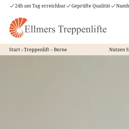
Zum
24h am Tag erreichbar
Geprüfte Qualität
Namha
Inhalt
springen
Start
›
Treppenlift – Berne
Nutzen S
Treppenlift – Berne