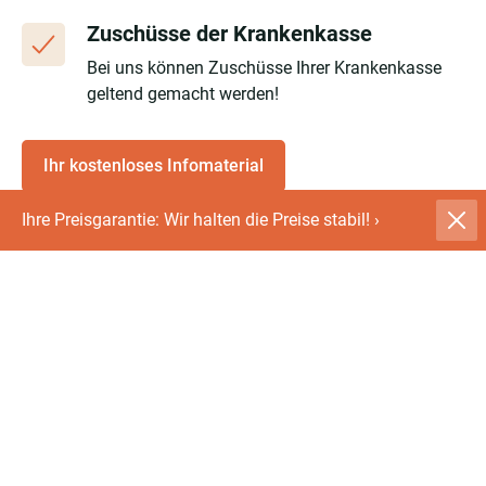
Zuschüsse der Krankenkasse
Bei uns können Zuschüsse Ihrer Krankenkasse
geltend gemacht werden!
Ihr kostenloses Infomaterial
Ihre Preisgarantie: Wir halten die Preise stabil!
›
Die Treppe hochsteigen – eine ziemlich
kraftaufwendige Angelegenheit! Der
Energieverbrauch ist noch viel größer als beim
Gehen auf ebenen Strecken. Für einige Personen,
vor allem Personen mit Beeinträchtigung oder
Ältere, ist die Treppe oft eine unüberwindbare