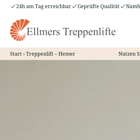
Zum
24h am Tag erreichbar
Geprüfte Qualität
Namha
Inhalt
springen
Start
›
Treppenlift – Hemer
Nutzen S
Treppenlift – Hemer