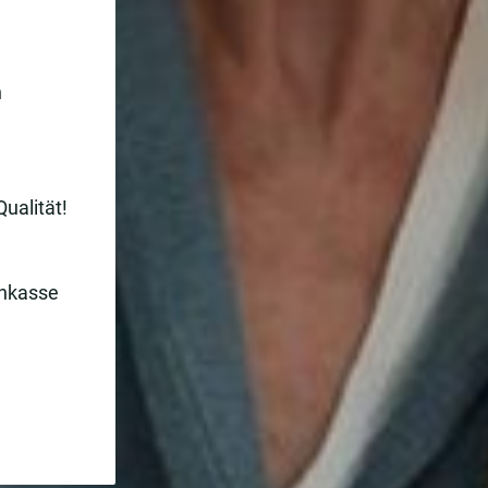
n
Qualität!
enkasse