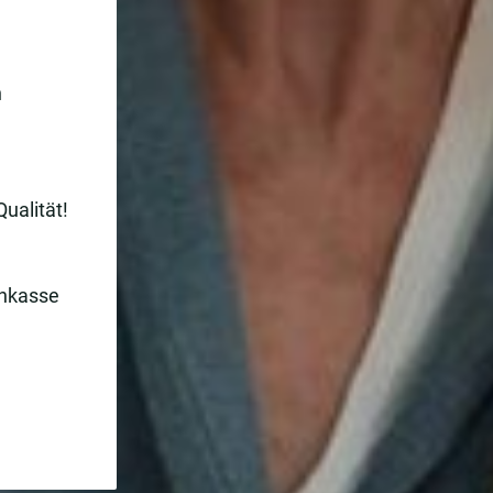
n
Qualität!
enkasse