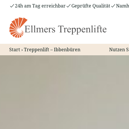
Zum
24h am Tag erreichbar
Geprüfte Qualität
Namha
Inhalt
springen
Start
›
Treppenlift – Ibbenbüren
Nutzen S
Treppenlift – Ibbenbüren