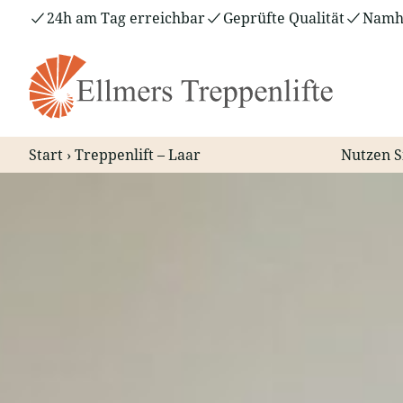
Zum
24h am Tag erreichbar
Geprüfte Qualität
Namha
Inhalt
springen
Start
›
Treppenlift – Laar
Nutzen S
Treppenlift – Laar