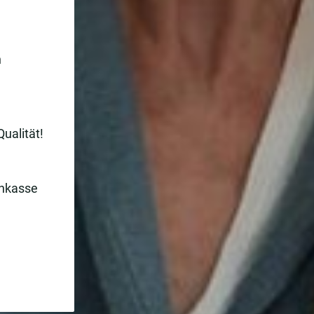
n
Qualität!
enkasse