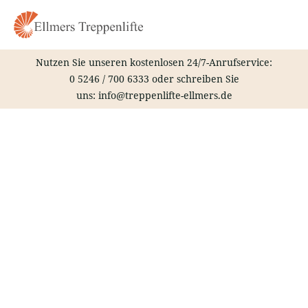
Zum
Inhalt
springen
Nutzen Sie unseren kostenlosen 24/7-Anrufservice:
0 5246 / 700 6333
oder schreiben Sie
uns:
info@treppenlifte-ellmers.de
Treppenlift – Rotenburg Wümme