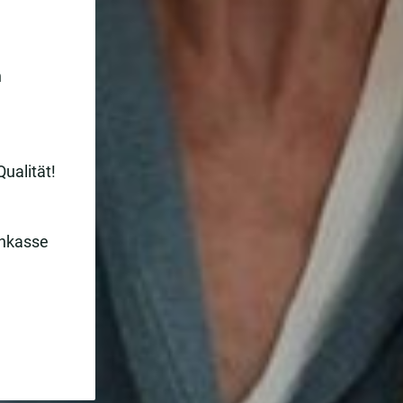
n
Qualität!
enkasse