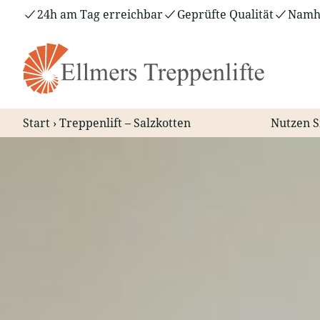
Zum
24h am Tag erreichbar
Geprüfte Qualität
Namha
Inhalt
springen
Start
›
Treppenlift – Salzkotten
Nutzen S
Treppenlift – Salzkotten