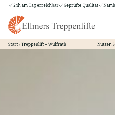
Zum
24h am Tag erreichbar
Geprüfte Qualität
Namha
Inhalt
springen
Start
›
Treppenlift – Wülfrath
Nutzen S
Treppenlift – Wülfrath