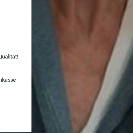
n
Qualität!
enkasse