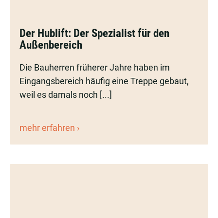
Der
Der Hublift: Der Spezialist für den
Hublift:
Außenbereich
Der
Spezialist
Die Bauherren früherer Jahre haben im
für
Eingangsbereich häufig eine Treppe gebaut,
den
weil es damals noch [...]
Außenbereich
Der
mehr erfahren
Hublift:
Der
Spezialist
für
den
Außenbereich