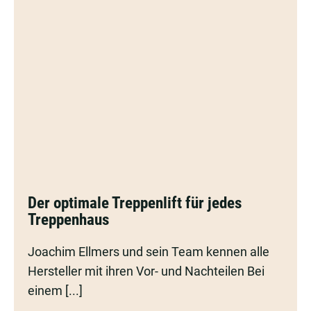
Der
Der optimale Treppenlift für jedes
optimale
Treppenhaus
Treppenlift
für
Joachim Ellmers und sein Team kennen alle
jedes
Hersteller mit ihren Vor- und Nachteilen Bei
Treppenhaus
einem [...]