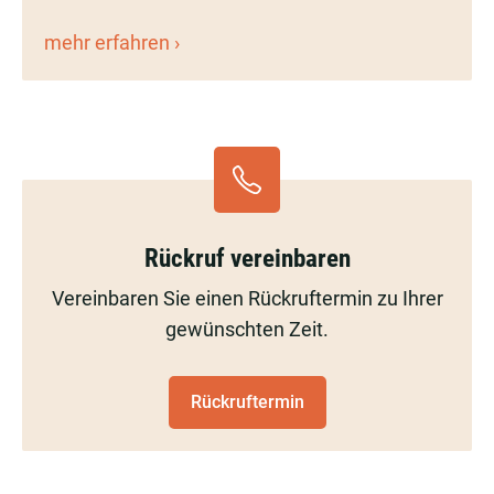
Der
mehr erfahren
optimale
Treppenlift
für
jedes
Treppenhaus
Rückruf vereinbaren
Vereinbaren Sie einen Rückruftermin zu Ihrer
gewünschten Zeit.
Rückruftermin