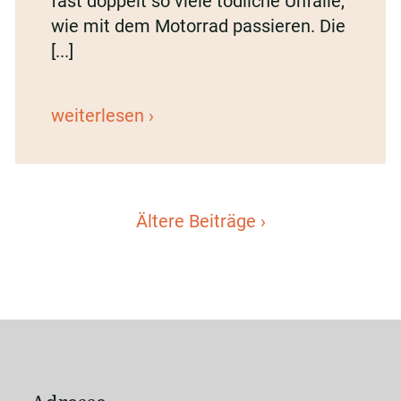
fast doppelt so viele tödliche Unfälle,
wie mit dem Motorrad passieren. Die
[...]
Viele
weiterlesen
tödliche
Treppenunfälle
in
Deutschland
Ältere Beiträge ›