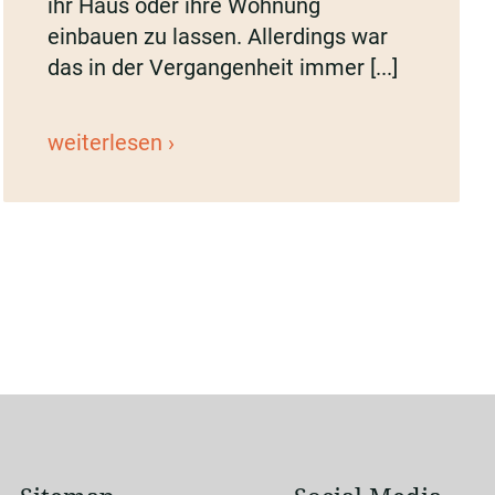
ihr Haus oder ihre Wohnung
einbauen zu lassen. Allerdings war
das in der Vergangenheit immer [...]
Kurventreppenlift
weiterlesen
als
Sonderangebot
bei
Treppenlifte
Ellmers