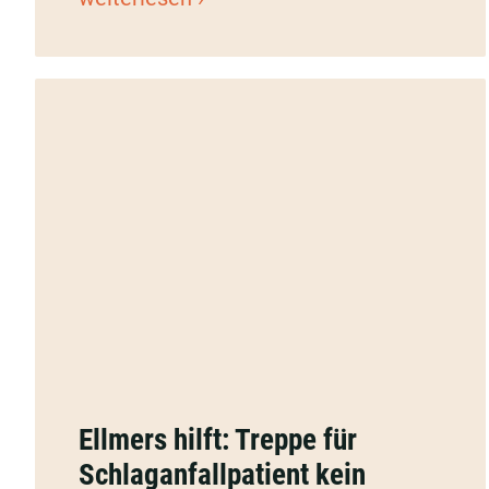
Ellmers
hilft:
Ellmers hilft: Treppe für
Treppe
Schlaganfallpatient kein
für