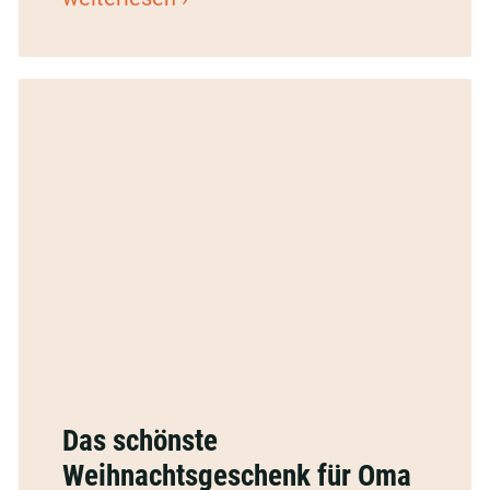
Kosten:
Was
kostet
ein
Treppenlift?
Das
schönste
Das schönste
Weihnachtsgeschenk
Weihnachtsgeschenk für Oma
für