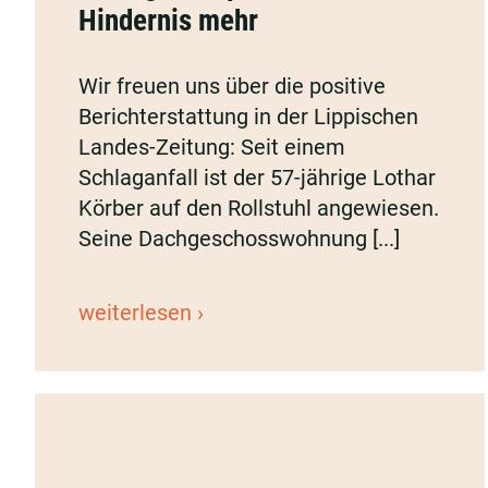
Hindernis mehr
Schlaganfallpatient
kein
Wir freuen uns über die positive
Hindernis
Berichterstattung in der Lippischen
mehr
Landes-Zeitung: Seit einem
Schlaganfall ist der 57-jährige Lothar
Körber auf den Rollstuhl angewiesen.
Seine Dachgeschosswohnung [...]
Ellmers
weiterlesen
hilft:
Treppe
für
Schlaganfallpatient
kein