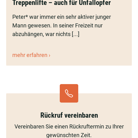
Treppenlifte – auch für Unfallopfer
–
auch
Peter* war immer ein sehr aktiver junger
für
Mann gewesen. In seiner Freizeit nur
Unfallopfer
abzuhängen, war nichts [...]
Treppenlifte
mehr erfahren
–
auch
für
Unfallopfer
Rückruf vereinbaren
Vereinbaren Sie einen Rückruftermin zu Ihrer
gewünschten Zeit.