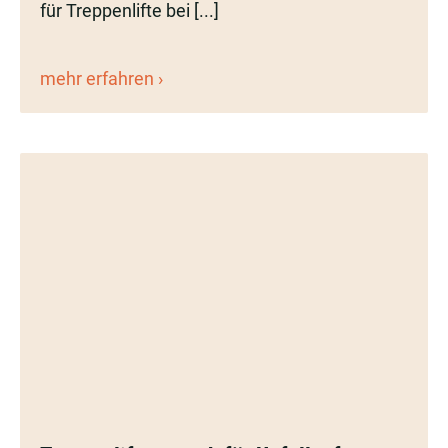
Treppenlift?
für Treppenlifte bei [...]
Treppenlift
mehr erfahren
Kosten:
Was
kostet
ein
Treppenlift?
Treppenlifte