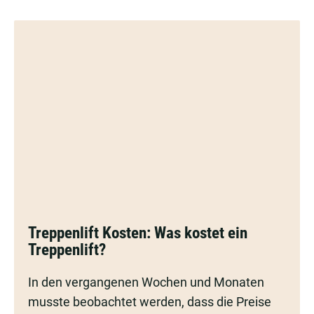
dem
Treppenlift
in
ein
neues
Leben
Treppenlift
Treppenlift Kosten: Was kostet ein
Kosten:
Treppenlift?
Was
kostet
In den vergangenen Wochen und Monaten
ein
musste beobachtet werden, dass die Preise