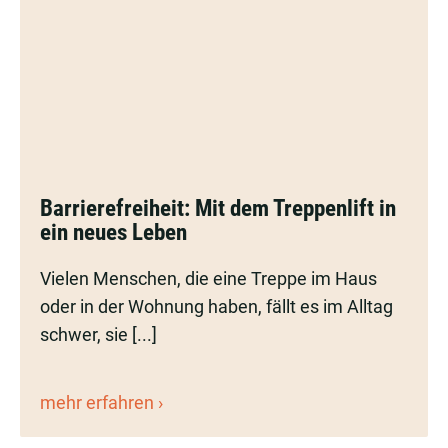
Barrierefreiheit:
Barrierefreiheit: Mit dem Treppenlift in
Mit
ein neues Leben
dem
Treppenlift
Vielen Menschen, die eine Treppe im Haus
in
oder in der Wohnung haben, fällt es im Alltag
ein
schwer, sie [...]
neues
Leben
Barrierefreiheit:
mehr erfahren
Mit